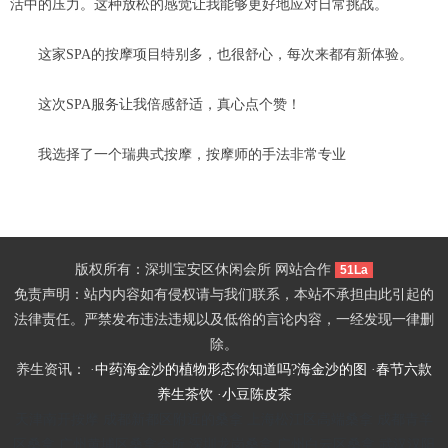
活中的压力。这种放松的感觉让我能够更好地应对日常挑战。
这家SPA的按摩项目特别多，也很舒心，每次来都有新体验。
这次SPA服务让我倍感舒适，真心点个赞！
我选择了一个瑞典式按摩，按摩师的手法非常专业
版权所有：深圳宝安区休闲会所 网站合作
51La
免责声明：站内内容如有侵权请与我们联系，本站不承担由此引起的
法律责任。严禁发布违法违规以及低俗的言论内容，一经发现一律删
除。
养生资讯： ·
中药海金沙的植物形态你知道吗?海金沙的图
·
春节六款
养生茶饮
·
小豆陈皮茶
天津南开按摩
成都新都区附近的桑拿
上海松江区高端桑拿
成都青羊
区桑拿
广州黄埔区桑拿会所
深圳龙岗桑拿
广州白云区桑拿
武汉汉阳