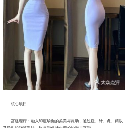
核心项目
宫廷理疗：融入印度瑜伽的柔美与灵动，通过砭、针、灸、药以