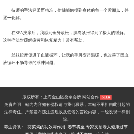
技师的手法轻柔而精准，仿佛能触摸到身体的每一个紧绷点，并
逐一化解。
在SPA按摩后，我感到全身放松，肌肉紧张得到了极大的缓解。
这种疗法对缓解疲劳和恢复精力非常有帮助。
丝袜按摩促进了血液循环，让我的手脚变得温暖，也改善了因血
液循环不畅导致的浮肿问题。
版权所有：上海金山区桑拿会所 网站合作
51La
免责声明：站内内容如有侵权请与我们联系，本站不承担由此引起的
法律责任。严禁发布违法违规以及低俗的言论内容，一经发现一律删
除。
养生资讯： ·
葵菜粥的功效与作用
·
春节将至 专家支招老人健康过节
·