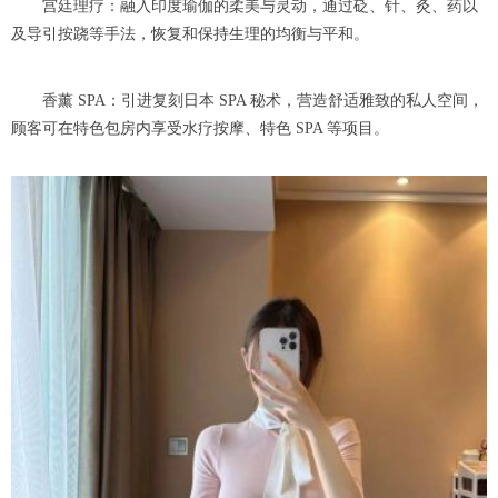
宫廷理疗：融入印度瑜伽的柔美与灵动，通过砭、针、灸、药以
及导引按跷等手法，恢复和保持生理的均衡与平和。
香薰 SPA：引进复刻日本 SPA 秘术，营造舒适雅致的私人空间，
顾客可在特色包房内享受水疗按摩、特色 SPA 等项目。