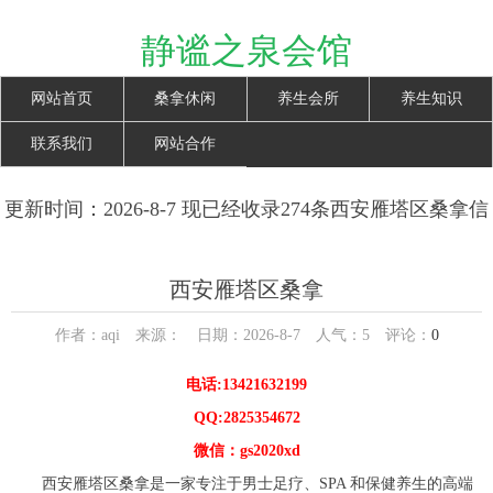
静谧之泉会馆
网站首页
桑拿休闲
养生会所
养生知识
联系我们
网站合作
更新时间：2026-8-7 现已经收录274条西安雁塔区桑拿信
息
西安雁塔区桑拿
作者：aqi 来源： 日期：2026-8-7 人气：
5
评论：
0
电话:13421632199
QQ:2825354672
微信：gs2020xd
西安雁塔区桑拿是一家专注于男士足疗、SPA 和保健养生的高端