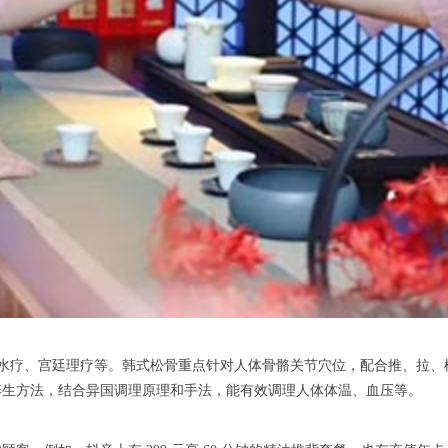
妙水疗、宫廷理疗等。韩式松骨重点针对人体骨骼关节穴位，配合推、拉、
养生方法，结合异国调理原理和手法，能有效调理人体体温、血压等。