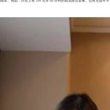
如，抖音上有 299 元享 60 分钟的精油推背套餐。也有充值年卡 30