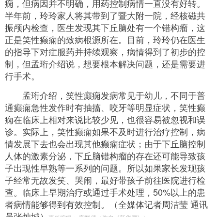
痫，但病因并不明确，用药控制病情一直没有好转。
半年前，玲玲家人将其带到了暨大附一院，经核磁共
振颅内检查，医生发现其下丘脑处有一个错构瘤，这
正是笑性癫痫的致病根源所在。目前，玲玲仍在医生
的指导下对症服药并持续观察，病情得到了初步的控
制，但孟珩介绍说，想要根本解决问题，还是需要进
行手术。
孟珩介绍，笑性癫痫发病常见于幼儿，不同于普
通癫痫急性发作时有抽搐、咬牙等明显症状，笑性癫
痫在临床上相对来说比较少见，也很容易被忽视和误
诊。实际上，笑性癫痫如果不及时进行治疗控制，病
情发展下去也会出现其他癫痫症状；由于下丘脑控制
人体的激素分泌，下丘脑错构瘤的存在还可能导致孩
子出现性早熟等一系列的问题。所以如果家长发现孩
子经常无故发笑、哭闹，最好带孩子前往医院进行检
查。临床上早期治疗或通过手术处理，50%以上的患
者病情能够得到有效控制。（全媒体记者周洁莹 通讯
员张灿城）