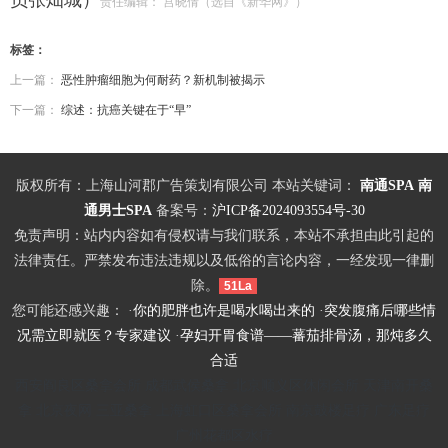
责任编辑： 宫晓倩（选自《新华网》）
标签：
上一篇：
恶性肿瘤细胞为何耐药？新机制被揭示
下一篇：
综述：抗癌关键在于“早”
版权所有：上海山河郡广告策划有限公司 本站关键词：
南通SPA
南
通男士SPA
备案号：
沪ICP备2024093554号-30
免责声明：站内内容如有侵权请与我们联系，本站不承担由此引起的
法律责任。严禁发布违法违规以及低俗的言论内容，一经发现一律删
除。
51La
您可能还感兴趣： ·
你的肥胖也许是喝水喝出来的
·
突发腹痛后哪些情
况需立即就医？专家建议
·
孕妇开胃食谱——蕃茄排骨汤，那炖多久
合适
西安阎良区桑拿会所
成都武侯桑拿
北京顺义区休闲会所
天津南开桑
拿
北京夜网
三亚桑拿
上海虹口区桑拿会所
南京鼓楼足疗
广东足疗
广州花都区水疗