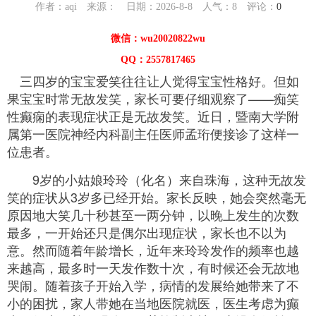
作者：aqi 来源： 日期：2026-8-8 人气：
8
评论：
0
微信：wu20020822wu
QQ：2557817465
三四岁的宝宝爱笑往往让人觉得宝宝性格好。但如
果宝宝时常无故发笑，家长可要仔细观察了——痴笑
性癫痫的表现症状正是无故发笑。近日，暨南大学附
属第一医院神经内科副主任医师孟珩便接诊了这样一
位患者。
9岁的小姑娘玲玲（化名）来自珠海，这种无故发
笑的症状从3岁多已经开始。家长反映，她会突然毫无
原因地大笑几十秒甚至一两分钟，以晚上发生的次数
最多，一开始还只是偶尔出现症状，家长也不以为
意。然而随着年龄增长，近年来玲玲发作的频率也越
来越高，最多时一天发作数十次，有时候还会无故地
哭闹。随着孩子开始入学，病情的发展给她带来了不
小的困扰，家人带她在当地医院就医，医生考虑为癫