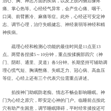
治心、胸、神志方面的疾病，以及上肢内侧后缘疼
痛、掌心热等。心经经气异常，会产生心痛、咽干、
口渴、前臂厥冷、麻痛等症。此外，心经还可安定神
志、调节心理，治疗失眠健忘、神经衰弱等神经和精
神疾病。
疏理心经和检测心功能的最佳时间是11点至13
点。两臂各捏揉5～10分钟，重点按揉腕部四穴（神
门、阴郄、通里、灵道）各5分钟。长期坚持可辅助调
理心慌气短、胸满憋痛、失眠乏力、冠心病、高血压
等症。心经上还有三个代表穴位需重点讲述。
掐按神门助眠防老痴。情志不畅会影响睡眠。神
门为心经之原穴，即安定心神的门户。临睡前点按此
穴有助产生困意，调节睡眠障碍，平时经常揉按还可