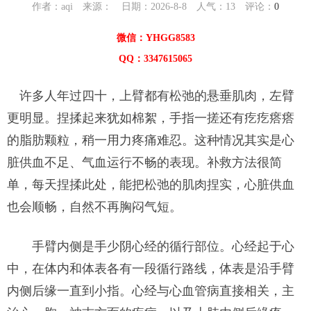
作者：aqi 来源： 日期：2026-8-8 人气：
13
评论：
0
微信：YHGG8583
QQ：3347615065
许多人年过四十，上臂都有松弛的悬垂肌肉，左臂
更明显。捏揉起来犹如棉絮，手指一搓还有疙疙瘩瘩
的脂肪颗粒，稍一用力疼痛难忍。这种情况其实是心
脏供血不足、气血运行不畅的表现。补救方法很简
单，每天捏揉此处，能把松弛的肌肉捏实，心脏供血
也会顺畅，自然不再胸闷气短。
手臂内侧是手少阴心经的循行部位。心经起于心
中，在体内和体表各有一段循行路线，体表是沿手臂
内侧后缘一直到小指。心经与心血管病直接相关，主