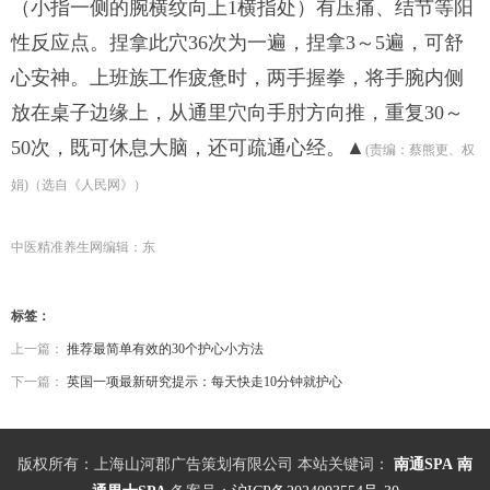
（小指一侧的腕横纹向上1横指处）有压痛、结节等阳
性反应点。捏拿此穴36次为一遍，捏拿3～5遍，可舒
心安神。上班族工作疲惫时，两手握拳，将手腕内侧
放在桌子边缘上，从通里穴向手肘方向推，重复30～
50次，既可休息大脑，还可疏通心经。▲
(责编：蔡熊更、权
娟)（选自《人民网》）
中医精准养生网编辑：东
标签：
上一篇：
推荐最简单有效的30个护心小方法
下一篇：
英国一项最新研究提示：每天快走10分钟就护心
版权所有：上海山河郡广告策划有限公司 本站关键词：
南通SPA
南