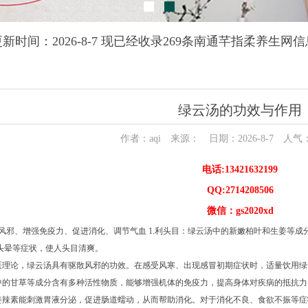
更新时间：2026-8-7 现已经收录269条南通芊指柔养生网信
绿云汤的功效与作用
作者：aqi 来源： 日期：2026-8-7 人气
电话:13421632199
QQ:2714208506
微信：gs2020xd
辟风邪、增强免疫力、促进消化、调节气血 1.利头目：绿云汤中的新嫩柏叶和生姜等
头晕等症状，使人头目清爽。
中医理论，绿云汤具有驱散风邪的功效。在感受风寒、出现感冒初期症状时，适量饮用
汤中的甘草等成分含有多种活性物质，能够增强机体的免疫力，提高身体对疾病的抵抗
的姜辣素能刺激胃液分泌，促进肠道蠕动，从而帮助消化。对于消化不良、食欲不振等