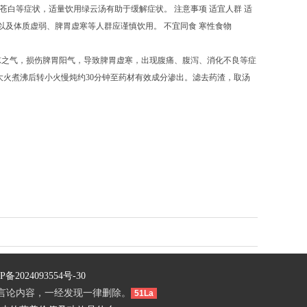
苍白等症状，适量饮用绿云汤有助于缓解症状。 注意事项 适宜人群 适
以及体质虚弱、脾胃虚寒等人群应谨慎饮用。 不宜同食 寒性食物
凉之气，损伤脾胃阳气，导致脾胃虚寒，出现腹痛、腹泻、消化不良等症
大火煮沸后转小火慢炖约30分钟至药材有效成分渗出。滤去药渣，取汤
P备2024093554号-30
言论内容，一经发现一律删除。
51La