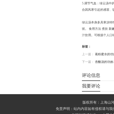
5.调节气血：绿云汤
合因风寒引起的感冒、
绿云汤本身多具寒凉特
状。 食用方法 煮饮 
汁饮用。可根据个人口
标签：
上一篇：
葛粉蜜水的功
下一篇：
杏酪汤的功效
评论信息
我要评论
版权所有：上海山河
免责声明：站内内容如有侵权请与我