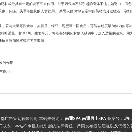
中的药材成分具有一定的调节气血作用。对于因气血不和引起的身体不适，如乏力、面色
咳嗽、头痛、头晕等症状的人群饮用。 禁忌人群 对绿云汤中的药材成分过敏者、孕妇
性，若与大量寒性食物，如苦瓜、绿豆、螃蟹等一同食用，可能会过度增加体内的寒
新嫩柏叶适量、甘草4两、生姜半斤。将准备好的药材放入砂锅中，加入适量的清水。用
味适量添加蜂蜜或红枣等调味。
效与作用
与作用
郡广告策划有限公司 本站关键词：
南通SPA
南通男士SPA
备案号：
沪IC
们联系，本站不承担由此引起的法律责任。严禁发布违法违规以及低俗的